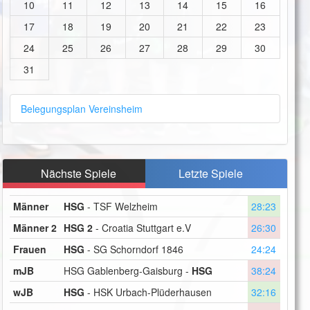
10
11
12
13
14
15
16
17
18
19
20
21
22
23
24
25
26
27
28
29
30
31
Belegungsplan Vereinsheim
Nächste Spiele
Letzte Spiele
Männer
HSG
- TSF Welzheim
28:23
Männer 2
HSG 2
- Croatia Stuttgart e.V
26:30
Frauen
HSG
- SG Schorndorf 1846
24:24
mJB
HSG Gablenberg-Gaisburg -
HSG
38:24
wJB
HSG
- HSK Urbach-Plüderhausen
32:16