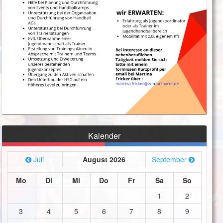
Kalender
Juli
August 2026
September
Mo
Di
Mi
Do
Fr
Sa
So
1
2
3
4
5
6
7
8
9