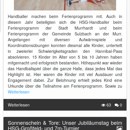
Handballer machen beim Ferienprogramm mit. Auch in
diesem Jahr beteiligten sich die HSG-Handballer beim
Ferienprogramm der Stadt Murrhardt und beim
Ferienprogramm der Gemeinde Sulzbach an der Murr.
Angefangen mit diversen Aufwärmspiele und
Koordinationsübungen konnten diesmal alle Kinder, unterteilt
in zweierlei Schwierigkeitsgraden den Hannibal-Pass
absolvieren. 15 Kinder im Alter von 5 bis 10 Jahren haben
mitgemacht und erfolgreich bestanden. Höhepunkt war wieder
das Handballspiel über die ganze Halle, dass jedes Mal das
Highlight ist. Hier waren die Kinder mit viel Ausdauer und
Engagement dabei. Zur Belohnung erhielt jedes Kind eine
Urkunde über die Teilnahme am Ferienprogramm. Sowie zu
Weiterlesen
Weiterlesen
63
0
Sonnenschein & Tore: Unser Jubiläumstag beim
HSG-Großfeld- und 7m-Turnier