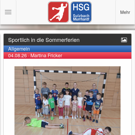
Mehr
Toggle
navigation
Sportlich in die Sommerferien
Allgemein
04.08.26
·
Martina Fricker