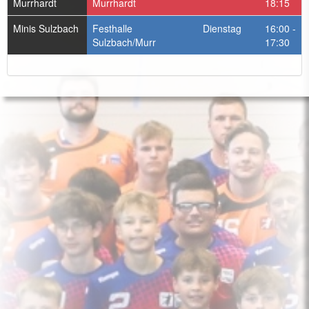
Murrhardt
Murrhardt
18:15
Minis Sulzbach
Festhalle
Dienstag
16:00 -
Sulzbach/Murr
17:30