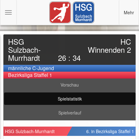
Mehr
Toggle
navigation
HSG
HC
Sulzbach-
Winnenden 2
Murrhardt
26 : 34
männliche C-Jugend
Bezirksliga Staffel 1
Vorschau
Spielstatistik
Spielverlauf
HSG Sulzbach-Murrhardt
6. in Bezirksliga Staffel 1