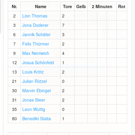
Nr.
Name
Tore
Gelb
2 Minuten
Rot
2
Lion Thomas
2
3
Jona Doderer
7
6
Jannik Schäfer
3
7
Felix Thürmer
2
9
Max Nentwich
4
12
Josua Schönfeld
1
13
Louis Krötz
2
21
Julian Rützel
0
30
Marvin Ebinger
2
31
Jonas Steer
2
35
Leon Wuttig
0
80
Benedikt Staita
1