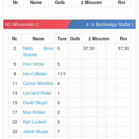
Nr.
Name
Gelb
2 Minuten
Rot
HC Winnenden 2
4. in Bezirksliga Staffel 1
Nr.
Name
Tore
Gelb
2 Minuten
Rot
2
Nelio Amor
0
37:30
37:30
Soares
5
Finn Hirzel
5
8
Henri Weller
11/1
11
Carlos Weidlich
4
13
Lennard Keller
1
15
David Skupil
0
17
Max Kröker
2
22
Karl Luckert
0
32
Jakob Mugia
7