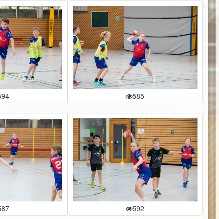
594
585
587
592