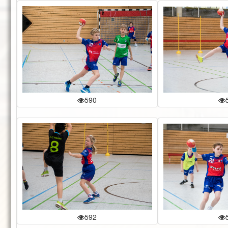
590
592