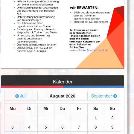
Kalender
Juli
August 2026
September
Mo
Di
Mi
Do
Fr
Sa
So
1
2
3
4
5
6
7
8
9