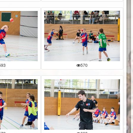
593
570