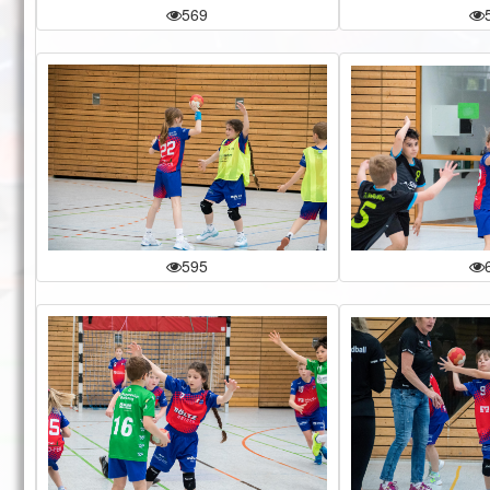
569
595