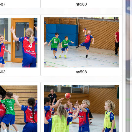
587
580
603
598