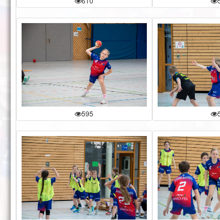
610
595