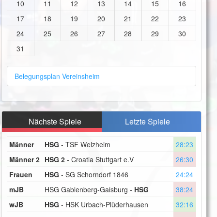
10
11
12
13
14
15
16
17
18
19
20
21
22
23
24
25
26
27
28
29
30
31
Belegungsplan Vereinsheim
Nächste Spiele
Letzte Spiele
Männer
HSG
- TSF Welzheim
28:23
Männer 2
HSG 2
- Croatia Stuttgart e.V
26:30
Frauen
HSG
- SG Schorndorf 1846
24:24
mJB
HSG Gablenberg-Gaisburg -
HSG
38:24
wJB
HSG
- HSK Urbach-Plüderhausen
32:16