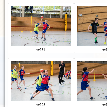
584
598