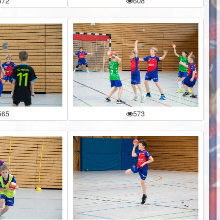
572
608
565
573