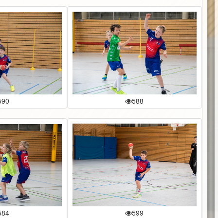
590
588
584
599