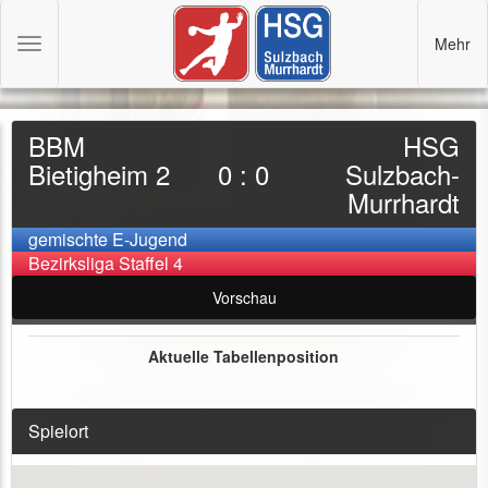
Mehr
Toggle
navigation
BBM
HSG
Bietigheim 2
0 : 0
Sulzbach-
Murrhardt
gemischte E-Jugend
Bezirksliga Staffel 4
Vorschau
Aktuelle Tabellenposition
Spielort