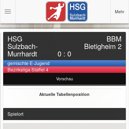
Mehr
Toggle
navigation
HSG
BBM
Sulzbach-
Bietigheim 2
Murrhardt
0 : 0
gemischte E-Jugend
Bezirksliga Staffel 4
Vorschau
Aktuelle Tabellenposition
Spielort