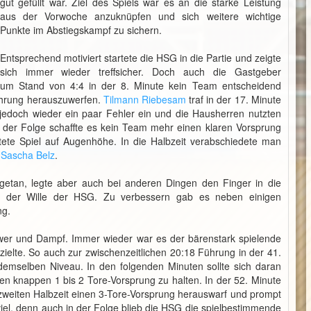
gut gefüllt war. Ziel des Spiels war es an die starke Leistung
aus der Vorwoche anzuknüpfen und sich weitere wichtige
Punkte im Abstiegskampf zu sichern.
Entsprechend motiviert startete die HSG in die Partie und zeigte
sich immer wieder treffsicher. Doch auch die Gastgeber
um Stand von 4:4 in der 8. Minute kein Team entscheidend
Führung herauszuwerfen.
Tilmann Riebesam
traf in der 17. Minute
edoch wieder ein paar Fehler ein und die Hausherren nutzten
n der Folge schaffte es kein Team mehr einen klaren Vorsprung
tete Spiel auf Augenhöhe. In die Halbzeit verabschiedete man
r
Sascha Belz
.
getan, legte aber auch bei anderen Dingen den Finger in die
 der Wille der HSG. Zu verbessern gab es neben einigen
ng.
ower und Dampf. Immer wieder war es der bärenstark spielende
zielte. So auch zur zwischenzeitlichen 20:18 Führung in der 41.
 demselben Niveau. In den folgenden Minuten sollte sich daran
nen knappen 1 bis 2 Tore-Vorsprung zu halten. In der 52. Minute
 zweiten Halbzeit einen 3-Tore-Vorsprung herauswarf und prompt
iel, denn auch in der Folge blieb die HSG die spielbestimmende