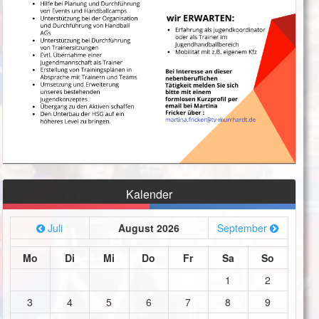
Kalender
Juli
August 2026
September
Mo
Di
Mi
Do
Fr
Sa
So
1
2
3
4
5
6
7
8
9