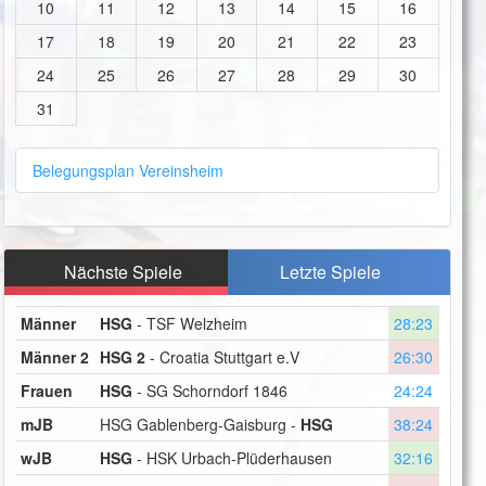
10
11
12
13
14
15
16
17
18
19
20
21
22
23
24
25
26
27
28
29
30
31
Belegungsplan Vereinsheim
Nächste Spiele
Letzte Spiele
Männer
HSG
- TSF Welzheim
28:23
Männer 2
HSG 2
- Croatia Stuttgart e.V
26:30
Frauen
HSG
- SG Schorndorf 1846
24:24
mJB
HSG Gablenberg-Gaisburg -
HSG
38:24
wJB
HSG
- HSK Urbach-Plüderhausen
32:16