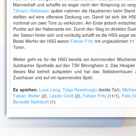
Mannschaft und schaffte es sogar noch den Vorsprung zu ver
Tilmann Riebesam
später nahmen die Hausherren beim Stand vo
stellten auf eine offensive Deckung um. Damit tat sich die H
nochmal um zwei Tore zu verkürzen. Am Ende jedoch entschied m
Punkte auf der Habenseite ein. Durch den Sieg im direkten Du
der Saison hinter sich und vorläufig schafft es die HSG sogar s
Beste Werfer der HSG waren
Fabian Fritz
mit unglaublichen 11
Toren.
Weiter geht es für die HSG bereits am kommenden Wochenend
Sulzbacher Spothalle auf den TSV Bönnigheim 2. Das Hinspiel g
dieses Mal befreit aufspielen und hat das Selbstvertrauen
Zuschauer und auf ein spannendes Spiel.
Es spielten:
Luca Lang
,
Tolga Ressimoglu
(beide Tor);
Michae
Fabian Weller
(2),
Laszlo Groß
(2),
Fabian Fritz
(11/1),
Felix D
Benedikt Nothdurft
(1)