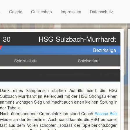
Galerie
Onlineshop
Impressum
Datenschutz
: 30
HSG Sulzbach-Murrhardt
Bezirksliga
Spielstatistik
Spielverlauf
Dank eines kämpferisch starken Auftritts feiert die HSG
Sulzbach-Murrhardt im Kellerduell mit der HSG Strohgäu einen
immens wichtigen Sieg und macht auch einen kleinen Sprung in
der Tabelle.
Nach überstandener Coronainfektion stand Coach
Sascha Belz
wieder an der Seitenlinie. Auch sonst konnte die HSG personell
fast aus dem Vollen schöpfen, sodass der Spielberichtsbogen