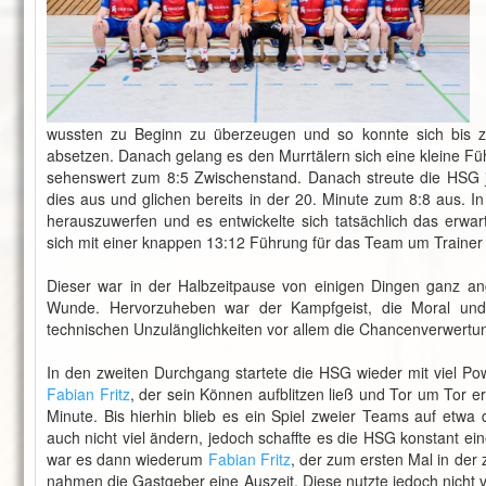
wussten zu Beginn zu überzeugen und so konnte sich bis z
absetzen. Danach gelang es den Murrtälern sich eine kleine 
sehenswert zum 8:5 Zwischenstand. Danach streute die HSG j
dies aus und glichen bereits in der 20. Minute zum 8:8 aus. I
herauszuwerfen und es entwickelte sich tatsächlich das erwar
sich mit einer knappen 13:12 Führung für das Team um Traine
Dieser war in der Halbzeitpause von einigen Dingen ganz an
Wunde. Hervorzuheben war der Kampfgeist, die Moral und
technischen Unzulänglichkeiten vor allem die Chancenverwertu
In den zweiten Durchgang startete die HSG wieder mit viel P
Fabian Fritz
, der sein Können aufblitzen ließ und Tor um Tor er
Minute. Bis hierhin blieb es ein Spiel zweier Teams auf etwa
auch nicht viel ändern, jedoch schaffte es die HSG konstant ei
war es dann wiederum
Fabian Fritz
, der zum ersten Mal in der
nahmen die Gastgeber eine Auszeit. Diese nutzte jedoch nicht v