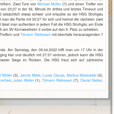
größern. Zwei Tore von
Michael Müller
(!!) und einen Treffer von
n 23:27 in der 56. Minute ihr drittes und letztes Timeout und
SG tatsächlich etwas schwer und erlaubte es der HSG Strohgäu
an die Partie mit 30:27 für sich und heimst die nächsten zwei
ell lässt man außerdem in jedem Fall die HSG Strohgäu am Ende
ich am SV Kornwestheim 3 vorbei auf den 9. Platz zu schieben.
 Treffern und
Tilmann Riebesam
mit ebenfalls herausragenden 7
e. Am Samstag, den 09.04.2022 trifft man um 17 Uhr in der
ing klar und deutlich mit 27:37 verloren, jedoch kann die HSG
 zweier Siege im Rücken. Die HSG freut sich auf zahlreiche
l Müller
(3),
Jannis Milde
,
Lucas Clauss
,
Markus Maslowski
(3),
rechsel
,
Julian Weller
(1),
Tilmann Riebesam
(7),
Daniel Sieber
,