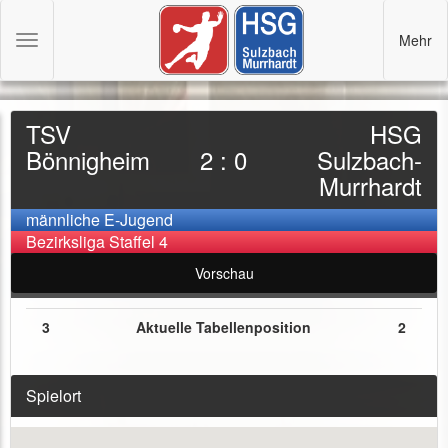
Mehr
Toggle
navigation
TSV
HSG
Bönnigheim
2 : 0
Sulzbach-
Murrhardt
männliche E-Jugend
Bezirksliga Staffel 4
Vorschau
3
Aktuelle Tabellenposition
2
Spielort