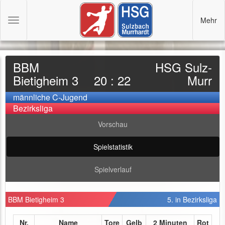
Mehr
Toggle
navigation
BBM
HSG Sulz-
Bietigheim 3
20 : 22
Murr
männliche C-Jugend
Bezirksliga
Vorschau
Spielstatistik
Spielverlauf
BBM Bietigheim 3
5. in Bezirksliga
Nr.
Name
Tore
Gelb
2 Minuten
Rot