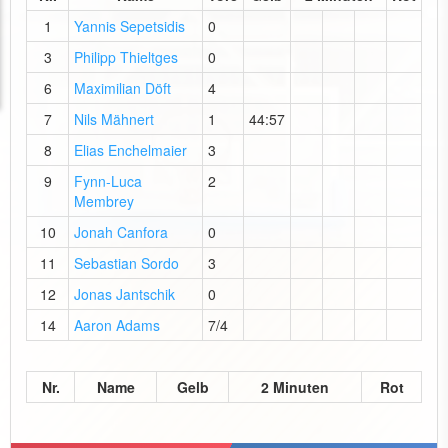
1
Yannis Sepetsidis
0
3
Philipp Thieltges
0
6
Maximilian Döft
4
7
Nils Mähnert
1
44:57
8
Elias Enchelmaier
3
9
Fynn-Luca
2
Membrey
10
Jonah Canfora
0
11
Sebastian Sordo
3
12
Jonas Jantschik
0
14
Aaron Adams
7/4
Nr.
Name
Gelb
2 Minuten
Rot