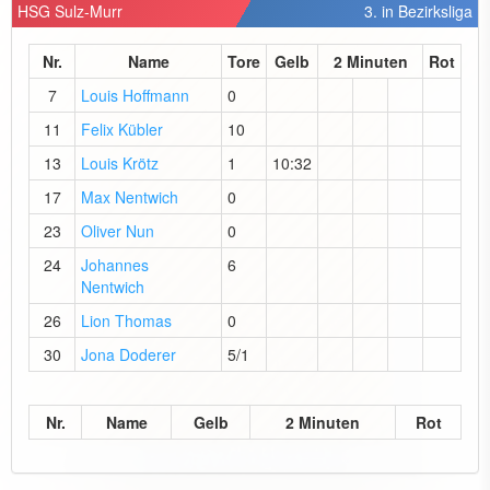
HSG Sulz-Murr
3. in Bezirksliga
Nr.
Name
Tore
Gelb
2 Minuten
Rot
7
Louis Hoffmann
0
11
Felix Kübler
10
13
Louis Krötz
1
10:32
17
Max Nentwich
0
23
Oliver Nun
0
24
Johannes
6
Nentwich
26
Lion Thomas
0
30
Jona Doderer
5/1
Nr.
Name
Gelb
2 Minuten
Rot