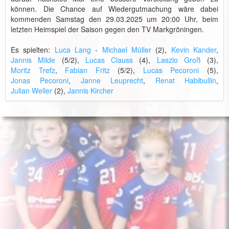
können. Die Chance auf Wiedergutmachung wäre dabei
kommenden Samstag den 29.03.2025 um 20:00 Uhr, beim
letzten Heimspiel der Saison gegen den TV Markgröningen.
Es spielten:
Luca Lang
-
Michael Müller
(2),
Kevin Kander
,
Jannis Milde
(5/2),
Lucas Clauss
(4),
Laszlo Groß
(3),
Moritz Trefz
,
Fabian Fritz
(5/2),
Lucas Pecoroni
(5),
Jonas Pecoroni
,
Janne Leuprecht
,
Renat Habibullin
,
Julian Weller
(2),
Jannis Kircher