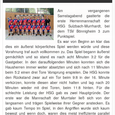
Am vergangenen
Samstagabend gastierte die
erste Herrenmannschaft der
HSG Sulzbach-Murrhardt, bei
dem TSV Bönnigheim 3 zum
Punktspiel.
Es war von Beginn an klar das
dies ein äußerst körperliches Spiel werden würde und diese
Vorahnung traf auch vollkommen zu. Das Spiel begann äußerst
gemächlich und so stand es nach acht Minuten 3:2 für die
Gastgeber. In den darauffolgenden Minuten konnten sich die
Hausherren immer weiter absetzten und sich nach 11 Minuten
beim 5:2 einen drei Tore Vorsprung erspielen. Die HSG konnte
den Rückstand zwar auf ein Tor beim 9:8 in der 16. Minute
verkürzen, konnte diesen aber nicht halten und lag nach 20
Minuten wieder mit drei Toren, beim 11:8 hinten. Für die
schlechte Leistung der HSG gab es zwei Hauptgründe. Der
erste war die Mannschaft der Murrtaler ließ sich von der
langsamen und trägen Spielweise ihrer Gegner anstecken. Es
gab kaum Tempo im Spiel, in den Angriffen wurde sich kaum
bewegt und wenn doch, waren dies meist ineffiziente parallel