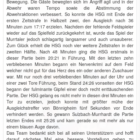
Bewegung. Die Gäste bewegten sich im Angriff agil und in der
Abwehr waren Tempo sowie die Abstimmung der
Abwehraktionen verbessert. So konnte die HSG mit Ende der
ersten Zeitstrafe in Halbzeit zwei, den Ausgleich nach 36
Minuten zum 17:17 erzielen. Nachdem der fehlende Feldspieler
wieder auf das Spielfeld zurückgekehrt ist, wurde das Spiel der
Murrtaler jedoch schlagartig langsamer und auch unsauberer.
Zum Glück erhielt die HSG noch vier weitere Zeitstrafen in der
zweiten Hälfte. Nach 48 Minuten ging die HSG erstmals in
dieser Partie beim 20:21 in Führung. Mit den letzten zehn
verbliebenen Minuten begann ein Nervenkrimi auf dem Feld
welcher nicht gut für das Herz des ein oder anderen Zuschauer
war. Mit nur noch drei verbleibenden Minuten auf der Uhr und
einer zwei Tore Führung, beim Stand 24:26 vonseiten der HSG
begann der fulminante Gipfel einer doch recht enttäuschenden
Partie. Der HSG gelang es nicht mehr in diesen drei Minuten ein
Tor zu erzielen, jedoch konnte mit größter mühe der
Ausgleichstreffer von Bönnigheim fünf Sekunden vor Ende
verhindert werden. So gewann Sulzbach-Murrhardt die Partie
letzten Endes mit 25:26 und kam gerade so mit mehr als nur
einem blauen Auge davon.
Das Team bedankt sich bei all seinen Unterstützern und hofft
darauf nächstes Mal eine bessere Vorstellung geben zu