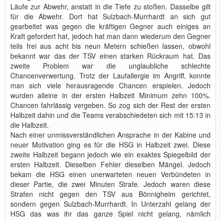
Läufe zur Abwehr, anstatt in die Tiefe zu stoßen. Dasselbe gilt
für die Abwehr. Dort hat Sulzbach-Murrhardt an sich gut
gearbeitet was gegen die kräftigen Gegner auch einiges an
Kraft gefordert hat, jedoch hat man dann wiederum den Gegner
teils frei aus acht bis neun Metern schießen lassen, obwohl
bekannt war das der TSV einen starken Rückraum hat. Das
zweite Problem war die unglaubliche schlechte
Chancenverwertung. Trotz der Laufallergie im Angriff, konnte
man sich viele herausragende Chancen erspielen. Jedoch
wurden alleine in der ersten Halbzeit Minimum zehn 100%.
Chancen fahrlässig vergeben. So zog sich der Rest der ersten
Halbzeit dahin und die Teams verabschiedeten sich mit 15:13 in
die Halbzeit.
Nach einer unmissverständlichen Ansprache in der Kabine und
neuer Motivation ging es für die HSG in Halbzeit zwei. Diese
zweite Halbzeit begann jedoch wie ein exaktes Spiegelbild der
ersten Halbzeit. Dieselben Fehler dieselben Mängel. Jedoch
bekam die HSG einen unerwarteten neuen Verbündeten in
dieser Partie, die zwei Minuten Strafe. Jedoch waren diese
Strafen nicht gegen den TSV aus Bönnigheim gerichtet,
sondern gegen Sulzbach-Murrhardt. In Unterzahl gelang der
HSG das was ihr das ganze Spiel nicht gelang, nämlich