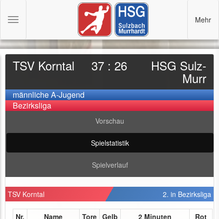
Mehr
Toggle
navigation
TSV Korntal
37 : 26
HSG Sulz-
Murr
männliche A-Jugend
Bezirksliga
Vorschau
Spielstatistik
Spielverlauf
TSV Korntal
2. in Bezirksliga
Nr.
Name
Tore
Gelb
2 Minuten
Rot