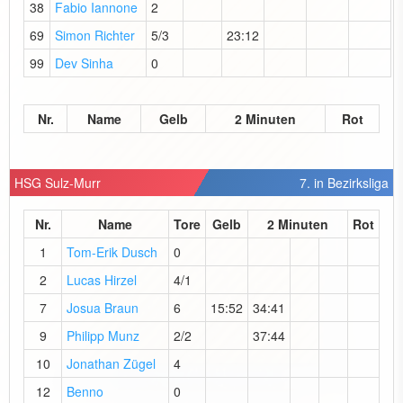
38
Fabio Iannone
2
69
Simon Richter
5/3
23:12
99
Dev Sinha
0
Nr.
Name
Gelb
2 Minuten
Rot
HSG Sulz-Murr
7. in Bezirksliga
Nr.
Name
Tore
Gelb
2 Minuten
Rot
1
Tom-Erik Dusch
0
2
Lucas Hirzel
4/1
7
Josua Braun
6
15:52
34:41
9
Philipp Munz
2/2
37:44
10
Jonathan Zügel
4
12
Benno
0