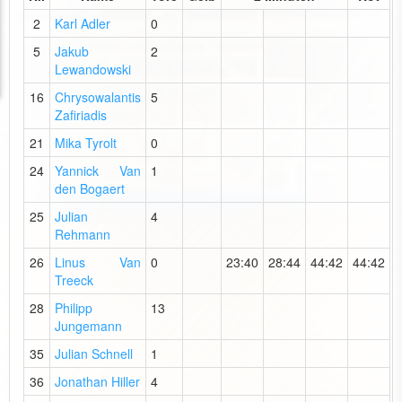
2
Karl Adler
0
5
Jakub
2
Lewandowski
16
Chrysowalantis
5
Zafiriadis
21
Mika Tyrolt
0
24
Yannick Van
1
den Bogaert
25
Julian
4
Rehmann
26
Linus Van
0
23:40
28:44
44:42
44:42
Treeck
28
Philipp
13
Jungemann
35
Julian Schnell
1
36
Jonathan Hiller
4