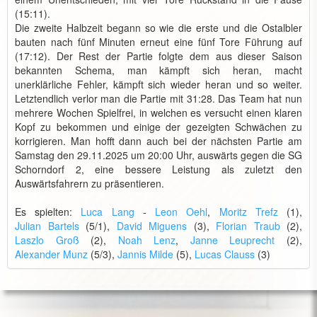
(15:11).
Die zweite Halbzeit begann so wie die erste und die Ostalbler
bauten nach fünf Minuten erneut eine fünf Tore Führung auf
(17:12). Der Rest der Partie folgte dem aus dieser Saison
bekannten Schema, man kämpft sich heran, macht
unerklärliche Fehler, kämpft sich wieder heran und so weiter.
Letztendlich verlor man die Partie mit 31:28. Das Team hat nun
mehrere Wochen Spielfrei, in welchen es versucht einen klaren
Kopf zu bekommen und einige der gezeigten Schwächen zu
korrigieren. Man hofft dann auch bei der nächsten Partie am
Samstag den 29.11.2025 um 20:00 Uhr, auswärts gegen die SG
Schorndorf 2, eine bessere Leistung als zuletzt den
Auswärtsfahrern zu präsentieren.
Es spielten:
Luca Lang
-
Leon Oehl
,
Moritz Trefz
(1),
Julian Bartels
(5/1),
David Miguens
(3),
Florian Traub
(2),
Laszlo Groß
(2),
Noah Lenz
,
Janne Leuprecht
(2),
Alexander Munz
(5/3),
Jannis Milde
(5),
Lucas Clauss
(3)