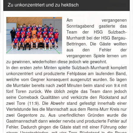
Zu unkonzentriert und zu hektisch
Am vergangenen
Sonntagabend gastierte das
Team der HSG Sulzbach-
Murrhardt bei der HSG Bargau-
Bettringen. Die Gäste wollten
aus den Fehler der
vergangenen Spiele lernen um
zu gewinnen, wiederholten diese jedoch wie gewohnt.
In den ersten zehn Minten spielte Sulzbach-Murrhardt komplett
unkonzentriert und produzierte Fehlpässe am laufenden Band,
welche vom Gegner konsequent ausgenutzt wurden. So lagen
die Murrtaler bereits nach zwölf Minuten beim stand von 9:4 mit
fünf Toren zurück. Wie üblich zeigte das Team dann jedoch
seine Comeback Qualitäten und verkürzte den Rückstand auf
zwei Tore (11:9). Die Abwehr stand gefestigt innerhalb einer
Viertelstunde lies die Mannschaft aus dem Rems-Murr Kreis nur
zwei Gegentore zu. Aus unerfindlichen Gründen wurde die
Gastmannschaft dann wieder nervös und produzierte Fehler auf
Fehler. Dadurch gingen die Gäste statt mit einer Führung oder
einem Unentschieden, mit vier Tore Rückstand in die Pause