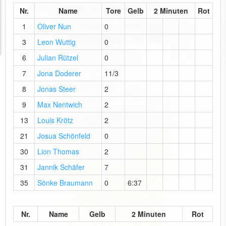
Nr.
Name
Tore
Gelb
2 Minuten
Rot
1
Oliver Nun
0
3
Leon Wuttig
0
6
Julian Rützel
0
7
Jona Doderer
11/3
8
Jonas Steer
2
9
Max Nentwich
2
13
Louis Krötz
2
21
Josua Schönfeld
0
30
Lion Thomas
2
31
Jannik Schäfer
7
35
Sönke Braumann
0
6:37
Nr.
Name
Gelb
2 Minuten
Rot