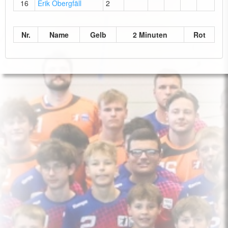
16
Erik Obergfäll
2
Nr.
Name
Gelb
2 Minuten
Rot