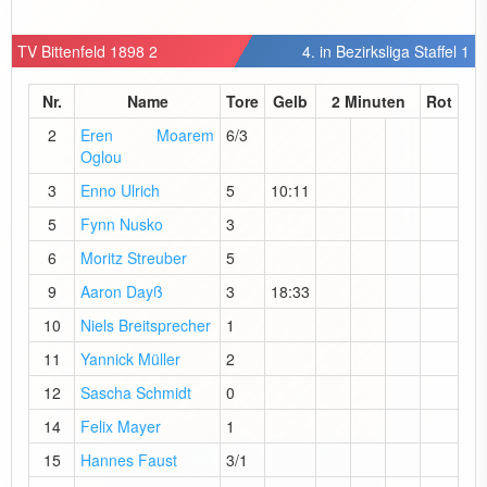
TV Bittenfeld 1898 2
4. in Bezirksliga Staffel 1
Nr.
Name
Tore
Gelb
2 Minuten
Rot
2
Eren Moarem
6/3
Oglou
3
Enno Ulrich
5
10:11
5
Fynn Nusko
3
6
Moritz Streuber
5
9
Aaron Dayß
3
18:33
10
Niels Breitsprecher
1
11
Yannick Müller
2
12
Sascha Schmidt
0
14
Felix Mayer
1
15
Hannes Faust
3/1