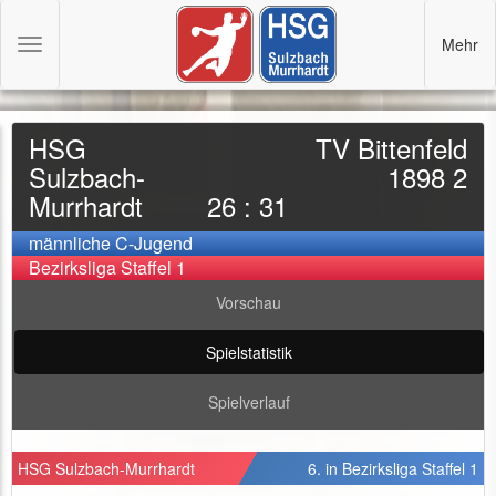
Mehr
Toggle
navigation
HSG
TV Bittenfeld
Sulzbach-
1898 2
Murrhardt
26 : 31
männliche C-Jugend
Bezirksliga Staffel 1
Vorschau
Spielstatistik
Spielverlauf
HSG Sulzbach-Murrhardt
6. in Bezirksliga Staffel 1