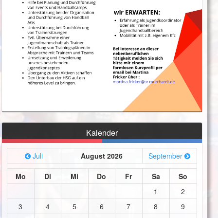
Kalender
Juli
August 2026
September
Mo
Di
Mi
Do
Fr
Sa
So
1
2
3
4
5
6
7
8
9