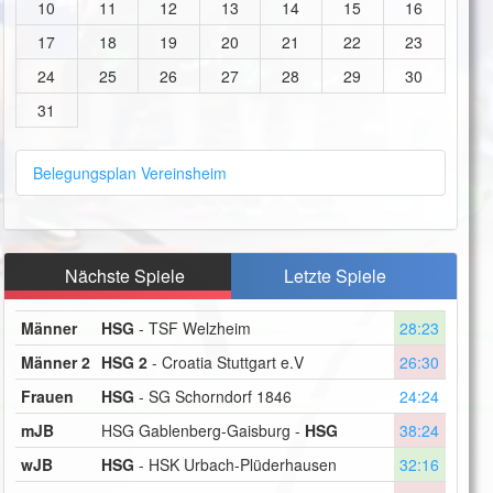
10
11
12
13
14
15
16
17
18
19
20
21
22
23
24
25
26
27
28
29
30
31
Belegungsplan Vereinsheim
Nächste Spiele
Letzte Spiele
Männer
HSG
- TSF Welzheim
28:23
Männer 2
HSG 2
- Croatia Stuttgart e.V
26:30
Frauen
HSG
- SG Schorndorf 1846
24:24
mJB
HSG Gablenberg-Gaisburg -
HSG
38:24
wJB
HSG
- HSK Urbach-Plüderhausen
32:16