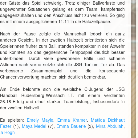
der Gäste das Spiel schwierig. Trotz einiger Ballverluste und
ungewohnter Situationen gelang es dem Team, kämpferisch
dagegenzuhalten und den Anschluss nicht zu verlieren. So ging
es mit einem ausgeglichenen 11:11 in die Halbzeitpause.
Nach der Pause zeigte die Mannschaft jedoch ein ganz
anderes Gesicht. In der zweiten Halbzeit orientierten sich die
Spielerinnen früher zum Ball, standen kompakter in der Abwehr
und konnten so das gegnerische Tempospiel deutlich besser
unterbinden. Durch viele gewonnene Bälle und schnelle
Aktionen nach vorne setzte sich die JSG Tor um Tor ab. Das
verbesserte Zusammenspiel und die konsequente
Chancenverwertung machten sich deutlich bemerkbar.
Am Ende belohnte sich die weibliche C-Jugend der JSG
Handball Rudersberg-Weissach i.T. mit einem verdienten
26:18-Erfolg und einer starken Teamleistung, insbesondere in
der zweiten Halbzeit.
Es spielten:
Emely Mayle
,
Emma Kramer
,
Matilda Dickhaut
 Fezer
(1),
Maya Medel
(7),
Emma Bäuerle
(3),
Mina Abdulah
,
na Hogh