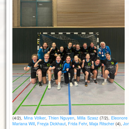
(4/2),
Mina Völker
,
Thien Nguyen
,
Milla Szasz
(7/2),
Eleonore
Mariana Will
,
Freyja Dickhaut
,
Frida Fehr
,
Maja Ritscher
(4),
Jo