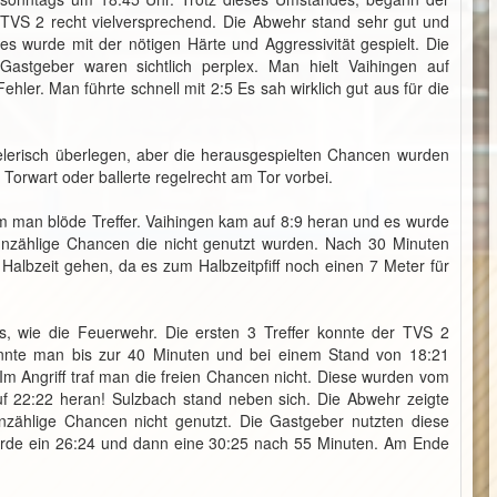
TVS 2 recht vielversprechend. Die Abwehr stand sehr gut und
es wurde mit der nötigen Härte und Aggressivität gespielt. Die
Gastgeber waren sichtlich perplex. Man hielt Vaihingen auf
hler. Man führte schnell mit 2:5 Es sah wirklich gut aus für die
lerisch überlegen, aber die herausgespielten Chancen wurden
 Torwart oder ballerte regelrecht am Tor vorbei.
 man blöde Treffer. Vaihingen kam auf 8:9 heran und es wurde
unzählige Chancen die nicht genutzt wurden. Nach 30 Minuten
Halbzeit gehen, da es zum Halbzeitpfiff noch einen 7 Meter für
s, wie die Feuerwehr. Die ersten 3 Treffer konnte der TVS 2
onnte man bis zur 40 Minuten und bei einem Stand von 18:21
m Angriff traf man die freien Chancen nicht. Diese wurden vom
22:22 heran! Sulzbach stand neben sich. Die Abwehr zeigte
nzählige Chancen nicht genutzt. Die Gastgeber nutzten diese
rde ein 26:24 und dann eine 30:25 nach 55 Minuten. Am Ende