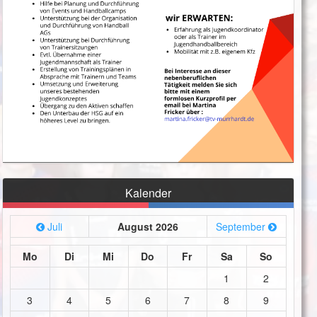
Kalender
Juli
August 2026
September
Mo
Di
Mi
Do
Fr
Sa
So
1
2
3
4
5
6
7
8
9