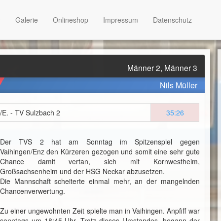
Galerie
Onlineshop
Impressum
Datenschutz
Männer 2, Männer 3
Nils Müller
/E. - TV Sulzbach 2
35:26
Der TVS 2 hat am Sonntag im Spitzenspiel gegen
Vaihingen/Enz den Kürzeren gezogen und somit eine sehr gute
Chance damit vertan, sich mit Kornwestheim,
Großsachsenheim und der HSG Neckar abzusetzen.
Die Mannschaft scheiterte einmal mehr, an der mangelnden
Chancenverwertung.
Zu einer ungewohnten Zeit spielte man in Vaihingen. Anpfiff war
sonntags um 18:45 Uhr. Trotz dieses Umstandes, begann der