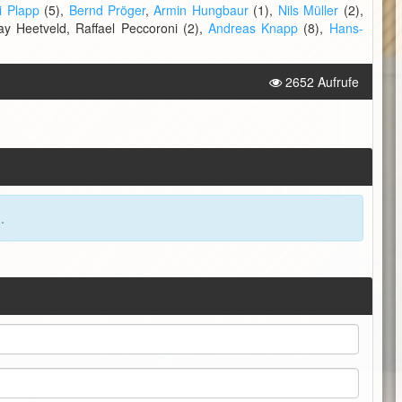
i Plapp
(5),
Bernd Pröger
,
Armin Hungbaur
(1),
Nils Müller
(2),
ay Heetveld, Raffael Peccoroni (2),
Andreas Knapp
(8),
Hans-
2652 Aufrufe
.