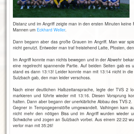
Distanz und im Angriff zeigte man in den ersten Minuten keine Fe
Mannen um
Eckhard Weller
.
Dann begann aber das große Grauen im Angriff. Man war spie
nicht genutzt. Entweder man traf freistehend Latte, Pfosten, den
Im Angriff konnte man nichts bewegen und in der Abwehr bekam
eine regelrecht spannende Partie. Auf beiden Seiten gab es 
stand es dann 13:13! Leider konnte man mit 13:14 nicht in die 
Sulzbach gab, den man leider verschoss.
Nach einer deutlichen Halbzeitansprache, legte der TVS 2 lo
markieren und führte wieder mit 13:16. Diesen Vorsprung k
halten. Dann aber begann der unerklärliche Abbau des TVS 2. I
Gegner in Tempogegenstöße umgewandelt. Vaihingen kam auf 
nicht mehr den nötigen Biss und im Angriff wurden wieder u
Schwäche und zogen an Sulzbach vorbei. Aus einem 22:22 wu
verlor man mit 35:26!