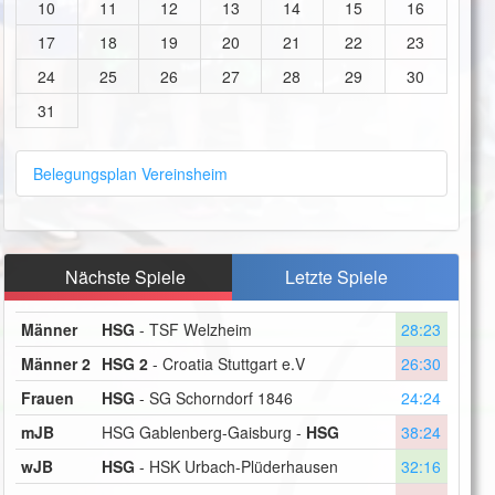
10
11
12
13
14
15
16
17
18
19
20
21
22
23
24
25
26
27
28
29
30
31
Belegungsplan Vereinsheim
Nächste Spiele
Letzte Spiele
Männer
HSG
- TSF Welzheim
28:23
Männer 2
HSG 2
- Croatia Stuttgart e.V
26:30
Frauen
HSG
- SG Schorndorf 1846
24:24
mJB
HSG Gablenberg-Gaisburg -
HSG
38:24
wJB
HSG
- HSK Urbach-Plüderhausen
32:16