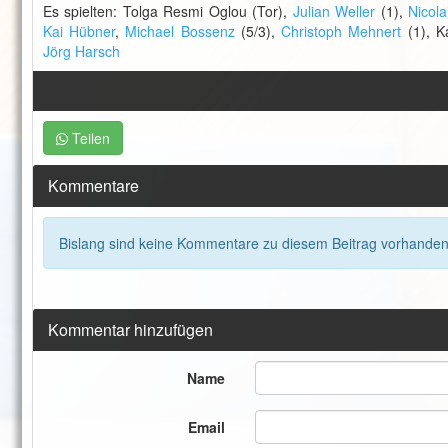
Es spielten: Tolga Resmi Oglou (Tor),
Julian Weller
(1),
Nicola
Kai Hübner
,
Michael Bossenz
(5/3),
Christoph Mehnert
(1), K
Jörg Harsch
Teilen
Kommentare
Bislang sind keine Kommentare zu diesem Beitrag vorhanden
Kommentar hinzufügen
Name
Email