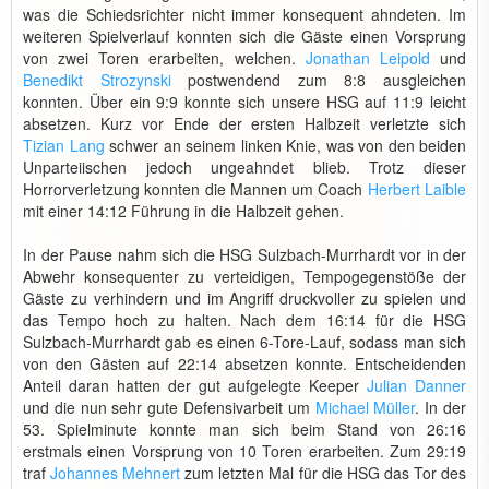
was die Schiedsrichter nicht immer konsequent ahndeten. Im
weiteren Spielverlauf konnten sich die Gäste einen Vorsprung
von zwei Toren erarbeiten, welchen.
Jonathan Leipold
und
Benedikt Strozynski
postwendend zum 8:8 ausgleichen
konnten. Über ein 9:9 konnte sich unsere HSG auf 11:9 leicht
absetzen. Kurz vor Ende der ersten Halbzeit verletzte sich
Tizian Lang
schwer an seinem linken Knie, was von den beiden
Unparteiischen jedoch ungeahndet blieb. Trotz dieser
Horrorverletzung konnten die Mannen um Coach
Herbert Laible
mit einer 14:12 Führung in die Halbzeit gehen.
In der Pause nahm sich die HSG Sulzbach-Murrhardt vor in der
Abwehr konsequenter zu verteidigen, Tempogegenstöße der
Gäste zu verhindern und im Angriff druckvoller zu spielen und
das Tempo hoch zu halten. Nach dem 16:14 für die HSG
Sulzbach-Murrhardt gab es einen 6-Tore-Lauf, sodass man sich
von den Gästen auf 22:14 absetzen konnte. Entscheidenden
Anteil daran hatten der gut aufgelegte Keeper
Julian Danner
und die nun sehr gute Defensivarbeit um
Michael Müller
. In der
53. Spielminute konnte man sich beim Stand von 26:16
erstmals einen Vorsprung von 10 Toren erarbeiten. Zum 29:19
traf
Johannes Mehnert
zum letzten Mal für die HSG das Tor des