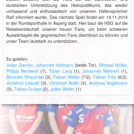
lautstarken Unterstützung des Heimpublikums, das wieder
umfassend und enthusiastisch von unserem Hallensprecher
Ralf informiert wurde. Das nächste Spiel findet am 19.11.2016
in der Rundsporthalle in Asperg statt. Hier baut die HSG auf die
Reisebereitschaft unserer treuen Fans, um beim schweren
Auswärtsspiel die gegnerischen Fans übertönen zu können und
unser Team lautstark zu unterstützen.
Es spielten:
Julian Danner
,
Johannes Hofmann
(beide Tor),
Michael Müller
,
Philipp Nentwich
(1),
Tizian Lang
(1),
Johannes Mehnert
(1),
Benedikt Strozynski
(3),
Fabian Weller
(7/2),
Fabian Fritz
(6/2),
Jonathan Leipold
(3),
Christoph Boitin
(3),
Andreas Vogelmann
(3),
Tobias Gruber
(2),
Julian Weller
(1)