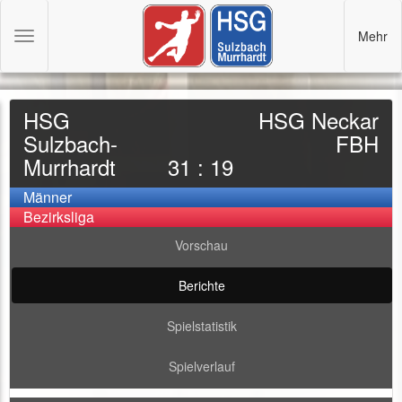
Mehr
Toggle
navigation
HSG
HSG Neckar
Sulzbach-
FBH
Murrhardt
31 : 19
Männer
Bezirksliga
Vorschau
Berichte
Spielstatistik
Spielverlauf