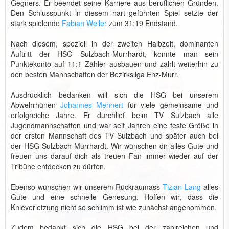
Gegners. Er beendet seine Karriere aus beruflichen Gründen.
Den Schlusspunkt in diesem hart geführten Spiel setzte der
stark spielende
Fabian Weller
zum 31:19 Endstand.
Nach diesem, speziell in der zweiten Halbzeit, dominanten
Auftritt der HSG Sulzbach-Murrhardt, konnte man sein
Punktekonto auf 11:1 Zähler ausbauen und zählt weiterhin zu
den besten Mannschaften der Bezirksliga Enz-Murr.
Ausdrücklich bedanken will sich die HSG bei unserem
Abwehrhünen
Johannes Mehnert
für viele gemeinsame und
erfolgreiche Jahre. Er durchlief beim TV Sulzbach alle
Jugendmannschaften und war seit Jahren eine feste Größe in
der ersten Mannschaft des TV Sulzbach und später auch bei
der HSG Sulzbach-Murrhardt. Wir wünschen dir alles Gute und
freuen uns darauf dich als treuen Fan immer wieder auf der
Tribüne entdecken zu dürfen.
Ebenso wünschen wir unserem Rückraumass
Tizian Lang
alles
Gute und eine schnelle Genesung. Hoffen wir, dass die
Knieverletzung nicht so schlimm ist wie zunächst angenommen.
Zudem bedankt sich die HSG bei der zahlreichen und