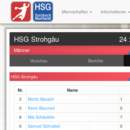
Mannschaften
Informationen
HSG Strohgäu
24 
Männer
Vorschau
Berichte
HSG Strohgäu
Nr.
Name
3
Moritz Bausch
1
5
Kevin Baumert
0
8
Nils Schäufelin
7
9
Samuel Schnabel
0