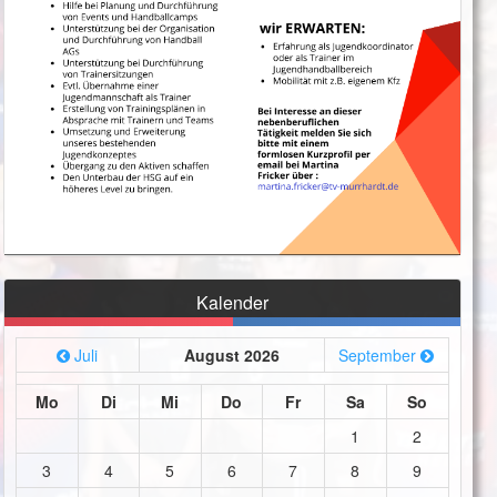
Kalender
Juli
August 2026
September
Mo
Di
Mi
Do
Fr
Sa
So
1
2
3
4
5
6
7
8
9