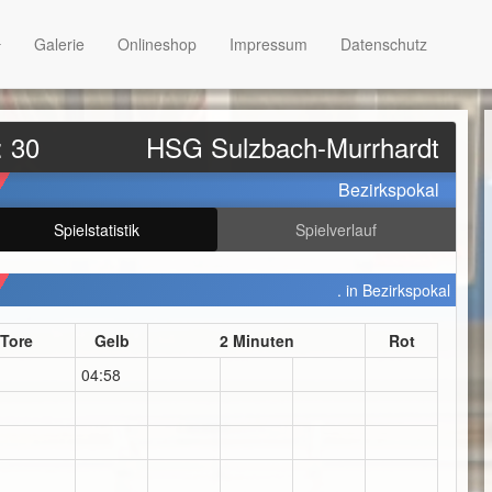
Galerie
Onlineshop
Impressum
Datenschutz
: 30
HSG Sulzbach-Murrhardt
Bezirkspokal
Spielstatistik
Spielverlauf
. in Bezirkspokal
Tore
Gelb
2 Minuten
Rot
04:58