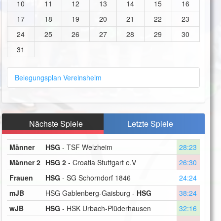
10
11
12
13
14
15
16
17
18
19
20
21
22
23
24
25
26
27
28
29
30
31
Belegungsplan Vereinsheim
Nächste Spiele
Letzte Spiele
Männer
HSG
- TSF Welzheim
28:23
Männer 2
HSG 2
- Croatia Stuttgart e.V
26:30
Frauen
HSG
- SG Schorndorf 1846
24:24
mJB
HSG Gablenberg-Gaisburg -
HSG
38:24
wJB
HSG
- HSK Urbach-Plüderhausen
32:16