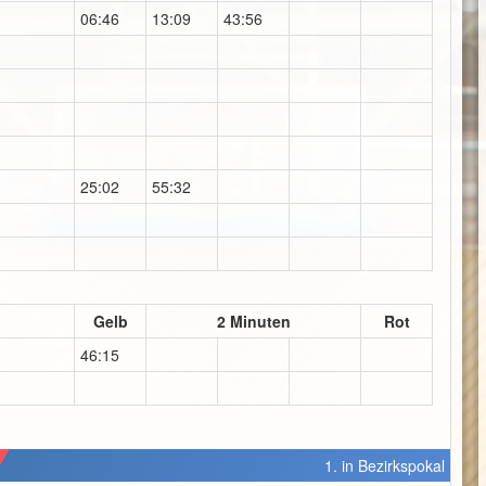
06:46
13:09
43:56
25:02
55:32
Gelb
2 Minuten
Rot
46:15
1. in Bezirkspokal