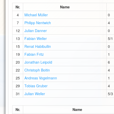
Nr.
Name
4
Michael Müller
0
7
Philipp Nentwich
4
12
Julian Danner
0
13
Fabian Weller
5/1
15
Renat Habibullin
0
19
Fabian Fritz
1
20
Jonathan Leipold
6
22
Christoph Boitin
4
25
Andreas Vogelmann
1
29
Tobias Gruber
4
31
Julian Weller
5/3
Nr.
Name