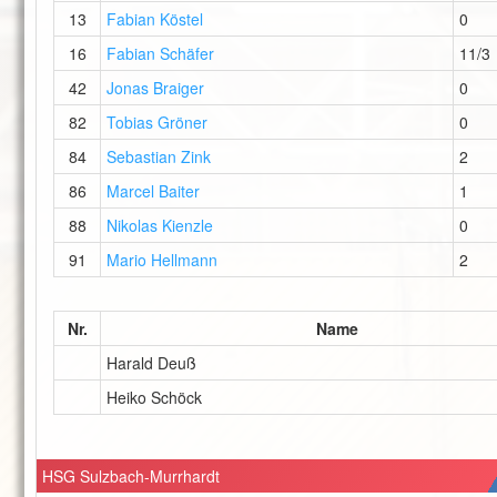
13
Fabian Köstel
0
16
Fabian Schäfer
11/3
42
Jonas Braiger
0
82
Tobias Gröner
0
84
Sebastian Zink
2
86
Marcel Baiter
1
88
Nikolas Kienzle
0
91
Mario Hellmann
2
Nr.
Name
Harald Deuß
Heiko Schöck
HSG Sulzbach-Murrhardt