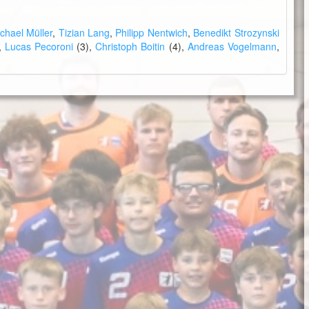
chael Müller
,
Tizian Lang
,
Philipp Nentwich
,
Benedikt Strozynski
,
Lucas Pecoroni
(3),
Christoph Boitin
(4),
Andreas Vogelmann
,