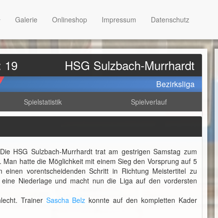
Galerie
Onlineshop
Impressum
Datenschutz
: 19
HSG Sulzbach-Murrhardt
Bezirksliga
Spielstatistik
Spielverlauf
Die HSG Sulzbach-Murrhardt trat am gestrigen Samstag zum
 Man hatte die Möglichkeit mit einem Sieg den Vorsprung auf 5
einen vorentscheidenden Schritt in Richtung Meistertitel zu
n eine Niederlage und macht nun die Liga auf den vordersten
hlecht. Trainer
Sascha Belz
konnte auf den kompletten Kader