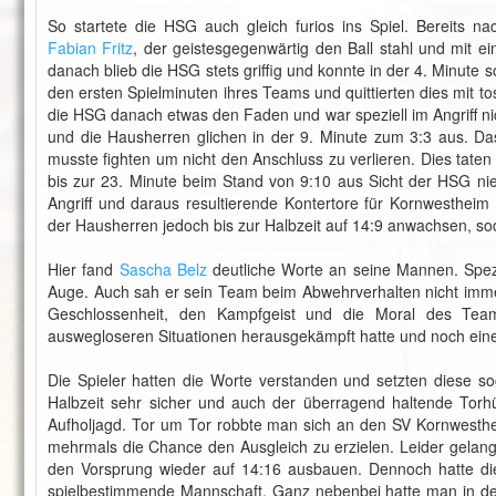
So startete die HSG auch gleich furios ins Spiel. Bereits n
Fabian Fritz
, der geistesgegenwärtig den Ball stahl und mit e
danach blieb die HSG stets griffig und konnte in der 4. Minute
den ersten Spielminuten ihres Teams und quittierten dies mit t
die HSG danach etwas den Faden und war speziell im Angriff 
und die Hausherren glichen in der 9. Minute zum 3:3 aus. 
musste fighten um nicht den Anschluss zu verlieren. Dies tat
bis zur 23. Minute beim Stand von 9:10 aus Sicht der HSG nie 
Angriff und daraus resultierende Kontertore für Kornwestheim
der Hausherren jedoch bis zur Halbzeit auf 14:9 anwachsen, sod
Hier fand
Sascha Belz
deutliche Worte an seine Mannen. Speziel
Auge. Auch sah er sein Team beim Abwehrverhalten nicht immer
Geschlossenheit, den Kampfgeist und die Moral des Teams
auswegloseren Situationen herausgekämpft hatte und noch ein
Die Spieler hatten die Worte verstanden und setzten diese so
Halbzeit sehr sicher und auch der überragend haltende Torh
Aufholjagd. Tor um Tor robbte man sich an den SV Kornwesthe
mehrmals die Chance den Ausgleich zu erzielen. Leider gelang 
den Vorsprung wieder auf 14:16 ausbauen. Dennoch hatte di
spielbestimmende Mannschaft. Ganz nebenbei hatte man in den