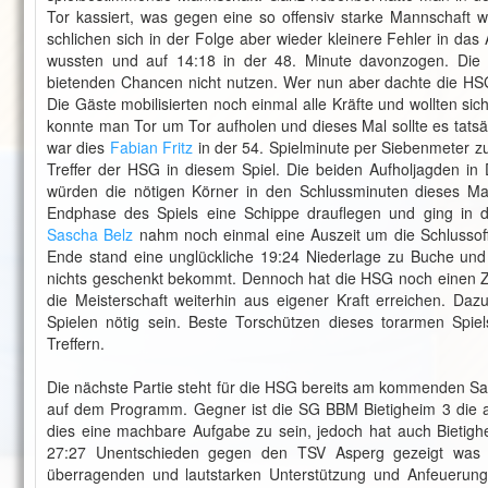
Tor kassiert, was gegen eine so offensiv starke Mannschaft w
schlichen sich in der Folge aber wieder kleinere Fehler in das
wussten und auf 14:18 in der 48. Minute davonzogen. Die 
bietenden Chancen nicht nutzen. Wer nun aber dachte die HS
Die Gäste mobilisierten noch einmal alle Kräfte und wollten s
konnte man Tor um Tor aufholen und dieses Mal sollte es tatsäc
war dies
Fabian Fritz
in der 54. Spielminute per Siebenmeter zu
Treffer der HSG in diesem Spiel. Die beiden Aufholjagden in
würden die nötigen Körner in den Schlussminuten dieses Mal
Endphase des Spiels eine Schippe drauflegen und ging in d
Sascha Belz
nahm noch einmal eine Auszeit um die Schlussoff
Ende stand eine unglückliche 19:24 Niederlage zu Buche und 
nichts geschenkt bekommt. Dennoch hat die HSG noch einen Z
die Meisterschaft weiterhin aus eigener Kraft erreichen. Da
Spielen nötig sein. Beste Torschützen dieses torarmen Spi
Treffern.
Die nächste Partie steht für die HSG bereits am kommenden Sa
auf dem Programm. Gegner ist die SG BBM Bietigheim 3 die akt
dies eine machbare Aufgabe zu sein, jedoch hat auch Bieti
27:27 Unentschieden gegen den TSV Asperg gezeigt was di
überragenden und lautstarken Unterstützung und Anfeuerung 