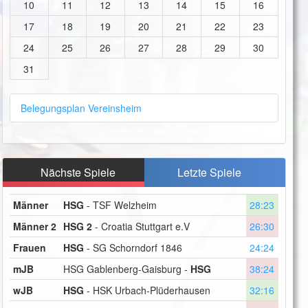
10
11
12
13
14
15
16
17
18
19
20
21
22
23
24
25
26
27
28
29
30
31
Belegungsplan Vereinsheim
Nächste Spiele
Letzte Spiele
Männer
HSG
- TSF Welzheim
28:23
Männer 2
HSG 2
- Croatia Stuttgart e.V
26:30
Frauen
HSG
- SG Schorndorf 1846
24:24
mJB
HSG Gablenberg-Gaisburg -
HSG
38:24
wJB
HSG
- HSK Urbach-Plüderhausen
32:16