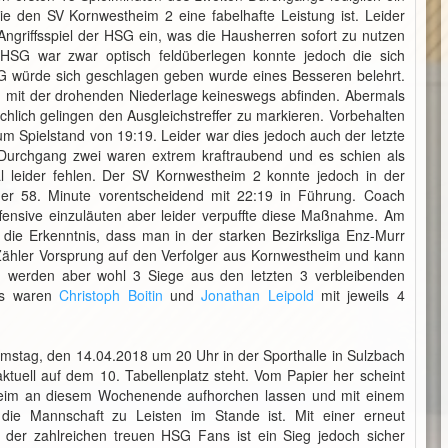
ie den SV Kornwestheim 2 eine fabelhafte Leistung ist. Leider
 Angriffsspiel der HSG ein, was die Hausherren sofort zu nutzen
HSG war zwar optisch feldüberlegen konnte jedoch die sich
G würde sich geschlagen geben wurde eines Besseren belehrt.
ich mit der drohenden Niederlage keineswegs abfinden. Abermals
hlich gelingen den Ausgleichstreffer zu markieren. Vorbehalten
m Spielstand von 19:19. Leider war dies jedoch auch der letzte
 Durchgang zwei waren extrem kraftraubend und es schien als
 leider fehlen. Der SV Kornwestheim 2 konnte jedoch in der
er 58. Minute vorentscheidend mit 22:19 in Führung. Coach
ensive einzuläuten aber leider verpuffte diese Maßnahme. Am
die Erkenntnis, dass man in der starken Bezirksliga Enz-Murr
ähler Vorsprung auf den Verfolger aus Kornwestheim und kann
zu werden aber wohl 3 Siege aus den letzten 3 verbleibenden
els waren
Christoph Boitin
und
Jonathan Leipold
mit jeweils 4
mstag, den 14.04.2018 um 20 Uhr in der Sporthalle in Sulzbach
uell auf dem 10. Tabellenplatz steht. Vom Papier her scheint
gheim an diesem Wochenende aufhorchen lassen und mit einem
e Mannschaft zu Leisten im Stande ist. Mit einer erneut
der zahlreichen treuen HSG Fans ist ein Sieg jedoch sicher