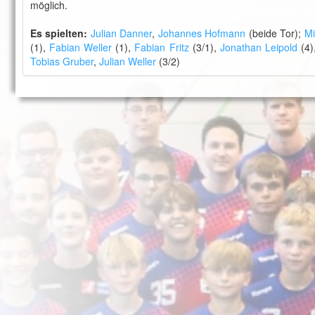
möglich.
Es spielten:
Julian Danner
,
Johannes Hofmann
(beide Tor);
Mi
(1),
Fabian Weller
(1),
Fabian Fritz
(3/1),
Jonathan Leipold
(4)
Tobias Gruber
,
Julian Weller
(3/2)