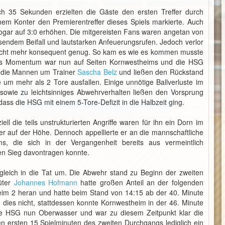
ach 35 Sekunden erzielten die Gäste den ersten Treffer durch
inem Konter den Premierentreffer dieses Spiels markierte. Auch
 sogar auf 3:0 erhöhen. Die mitgereisten Fans waren angetan von
osendem Beifall und lautstarken Anfeuerungsrufen. Jedoch verlor
nicht mehr konsequent genug. So kam es wie es kommen musste
Das Momentum war nun auf Seiten Kornwestheims und die HSG
en die Mannen um Trainer
Sascha Belz
und ließen den Rückstand
um mehr als 2 Tore ausfallen. Einige unnötige Ballverluste im
 sowie zu leichtsinniges Abwehrverhalten ließen den Vorsprung
ass die HSG mit einem 5-Tore-Defizit in die Halbzeit ging.
l die teils unstrukturierten Angriffe waren für ihn ein Dorn im
 auf der Höhe. Dennoch appellierte er an die mannschaftliche
, die sich in der Vergangenheit bereits aus vermeintlich
en Sieg davontragen konnte.
gleich in die Tat um. Die Abwehr stand zu Beginn der zweiten
üter
Johannes Hofmann
hatte großen Anteil an der folgenden
im 2 heran und hatte beim Stand von 14:15 ab der 40. Minute
dies nicht, stattdessen konnte Kornwestheim in der 46. Minute
e HSG nun Oberwasser und war zu diesem Zeitpunkt klar die
 ersten 15 Spielminuten des zweiten Durchgangs lediglich ein