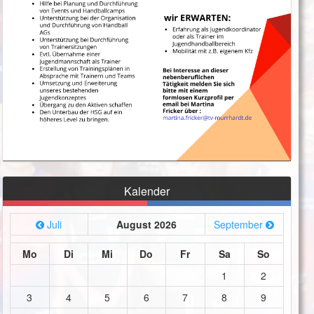
Kalender
Juli
August 2026
September
Mo
Di
Mi
Do
Fr
Sa
So
1
2
3
4
5
6
7
8
9