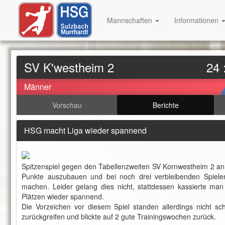
Mannschaften
Informationen
SV K'westheim 2
24 
Männer
Vorschau
Berichte
HSG macht Liga wieder spannend
Spitzenspiel gegen den Tabellenzweiten SV Kornwestheim 2 an.
Punkte auszubauen und bei noch drei verbleibenden Spielen 
machen. Leider gelang dies nicht, stattdessen kassierte ma
Plätzen wieder spannend.
Die Vorzeichen vor diesem Spiel standen allerdings nicht sc
zurückgreifen und blickte auf 2 gute Trainingswochen zurück.