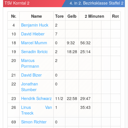
TSV Korntal 2
4. in 2. Bezirksklasse Staffel 2
Nr.
Name
Tore
Gelb
2 Minuten
Rot
4
Benjamin Huck
2
10
David Hieber
7
18
Marcel Mumm
0
9:32
56:32
19
Senadin Ibricic
2
18:28
25:14
20
Marcus
2
Porrmann
21
David Bizer
0
22
Jonathan
0
Stumber
23
Hendrik Schwarz
11/2
22:58
29:47
26
Linus Van
1
35:43
Treeck
69
Simon Richter
0