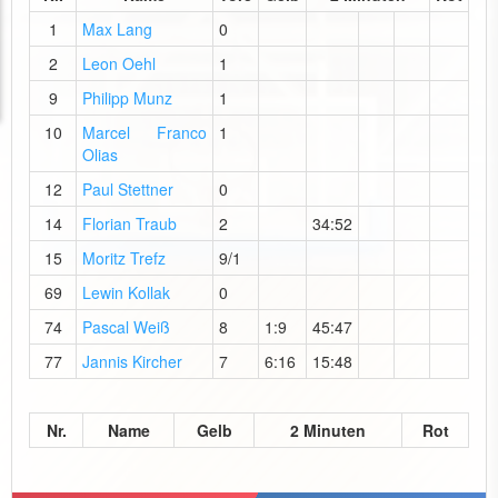
1
Max Lang
0
2
Leon Oehl
1
9
Philipp Munz
1
10
Marcel Franco
1
Olias
12
Paul Stettner
0
14
Florian Traub
2
34:52
15
Moritz Trefz
9/1
69
Lewin Kollak
0
74
Pascal Weiß
8
1:9
45:47
77
Jannis Kircher
7
6:16
15:48
Nr.
Name
Gelb
2 Minuten
Rot