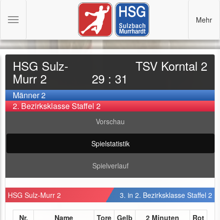
Mehr
Toggle
navigation
HSG Sulz-
TSV Korntal 2
Murr 2
29 : 31
Männer 2
2. Bezirksklasse Staffel 2
Vorschau
Spielstatistik
Spielverlauf
HSG Sulz-Murr 2
3. in 2. Bezirksklasse Staffel 2
Nr.
Name
Tore
Gelb
2 Minuten
Rot