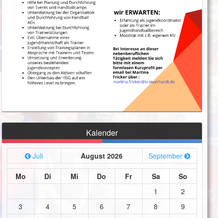
Kalender
Juli
August 2026
September
Mo
Di
Mi
Do
Fr
Sa
So
1
2
3
4
5
6
7
8
9