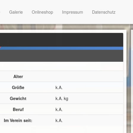
Galerie
Onlineshop
Impressum
Datenschutz
Alter
Größe
k.A.
Gewicht
k.A. kg
Beruf
k.A.
Im Verein seit:
k.A.