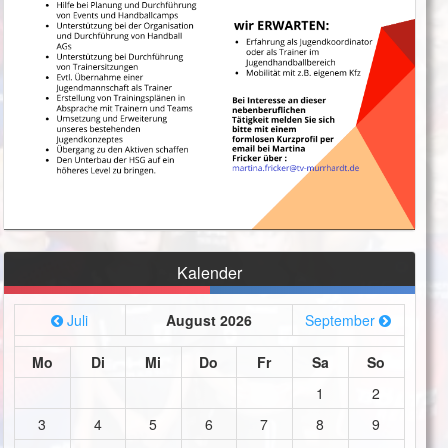
Kalender
Juli
August 2026
September
Mo
Di
Mi
Do
Fr
Sa
So
1
2
3
4
5
6
7
8
9