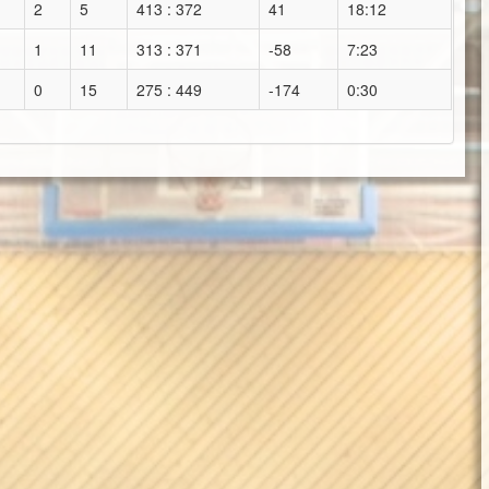
2
5
413 : 372
41
18:12
1
11
313 : 371
-58
7:23
0
15
275 : 449
-174
0:30