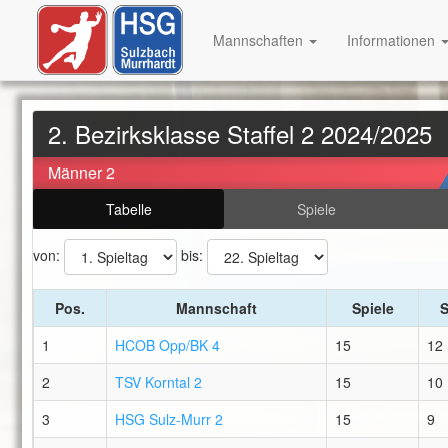
Mannschaften
Informationen
2. Bezirksklasse Staffel 2 2024/2025
Männer 2
Tabelle
Spiele
von:
bis:
Pos.
Mannschaft
Spiele
1
HCOB Opp/BK 4
15
12
2
TSV Korntal 2
15
10
3
HSG Sulz-Murr 2
15
9