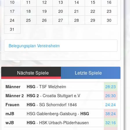
10
11
12
13
14
15
16
17
18
19
20
21
22
23
24
25
26
27
28
29
30
31
Belegungsplan Vereinsheim
Nächste Spiele
Letzte Spiele
Männer
HSG
- TSF Welzheim
28:23
Männer 2
HSG 2
- Croatia Stuttgart e.V
26:30
Frauen
HSG
- SG Schorndorf 1846
24:24
mJB
HSG Gablenberg-Gaisburg -
HSG
38:24
wJB
HSG
- HSK Urbach-Plüderhausen
32:16