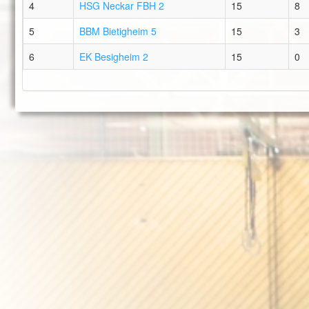
4
HSG Neckar FBH 2
15
8
5
BBM Bietigheim 5
15
3
6
EK Besigheim 2
15
0