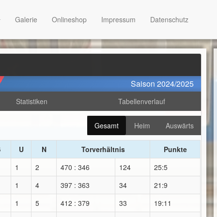
Galerie
Onlineshop
Impressum
Datenschutz
Saison 2024/2025
Statistiken
Tabellenverlauf
Gesamt
Heim
Auswärts
S
U
N
Torverhältnis
Punkte
1
2
470 : 346
124
25:5
1
4
397 : 363
34
21:9
1
5
412 : 379
33
19:11