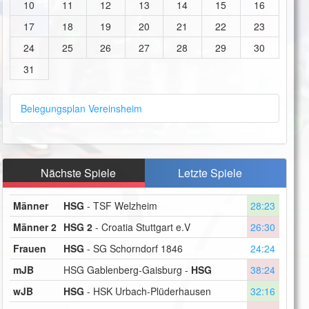
10
11
12
13
14
15
16
17
18
19
20
21
22
23
24
25
26
27
28
29
30
31
Belegungsplan Vereinsheim
Nächste Spiele
Letzte Spiele
Männer
HSG
- TSF Welzheim
28:23
Männer 2
HSG 2
- Croatia Stuttgart e.V
26:30
Frauen
HSG
- SG Schorndorf 1846
24:24
mJB
HSG Gablenberg-Gaisburg -
HSG
38:24
wJB
HSG
- HSK Urbach-Plüderhausen
32:16