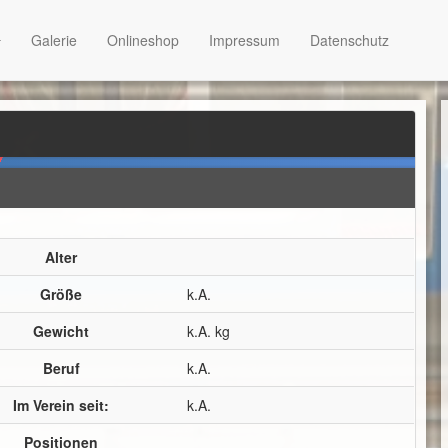
Galerie
Onlineshop
Impressum
Datenschutz
Alter
Größe
k.A.
Gewicht
k.A. kg
Beruf
k.A.
Im Verein seit:
k.A.
Positionen