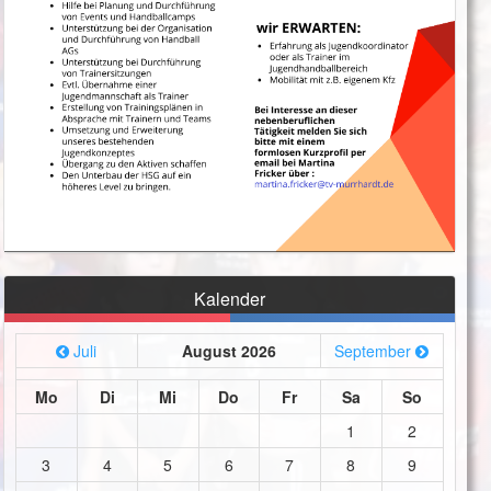
Kalender
Juli
August 2026
September
Mo
Di
Mi
Do
Fr
Sa
So
1
2
3
4
5
6
7
8
9