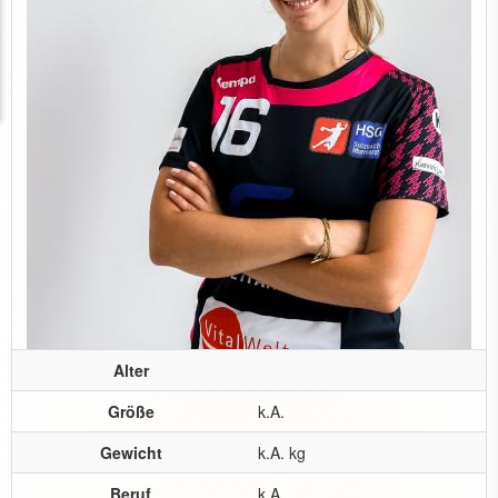
Alter
Größe
k.A.
Gewicht
k.A. kg
Beruf
k.A.