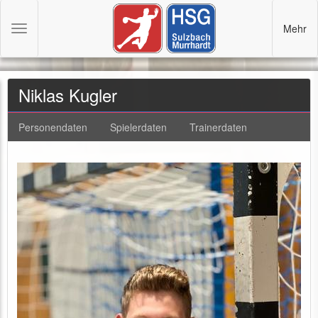
Mehr
Toggle
navigation
Niklas Kugler
Personendaten
Spielerdaten
Trainerdaten