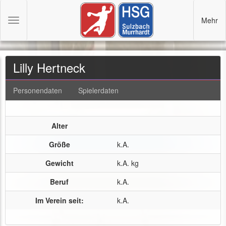
Mehr
Toggle
navigation
Lilly Hertneck
Personendaten
Spielerdaten
Alter
Größe
k.A.
Gewicht
k.A. kg
Beruf
k.A.
Im Verein seit:
k.A.