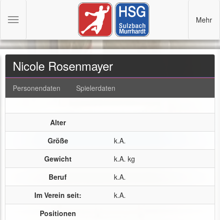
Mehr
Toggle
navigation
Nicole Rosenmayer
Personendaten
Spielerdaten
Alter
Größe
k.A.
Gewicht
k.A. kg
Beruf
k.A.
Im Verein seit:
k.A.
Positionen