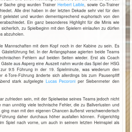
zur Sache ging wurden Trainer
Herbert Laible
, sowie Co-Trainer
chiedet. Alle drei haben in der letzten Dekade sehr viel für den
t geleistet und wurden dementsprechend euphorisch von den
rabschiedet. Ein ganz besonderes Highlight für die Minis wie
icherlich, zu Spielbeginn mit den Spielern einlaufen zu dürfen
ns abzuholen.
eide Mannschaften mit dem Kopf noch in der Kabine zu sein. Es
:0 Gästeführung fiel. In der Anfangsphase agierten beide Teams
 technischen Fehlern auf beiden Seiten wieder. Erst als Coach
ie Gäste aus Asperg eine Auszeit nahm wurde das Spiel der HSG
 zur 9:5 Führung in der 19. Spielminute, was wiederum den
 4-Tore-Führung änderte sich allerdings bis zum Pausenpfiff
 Abend stark aufgelegte
Lucas Pecoroni
per Siebenmeter den
r zufrieden sein, mit der Spielweise seines Teams jedoch nicht
 man unnötig viele technische Fehler, die zu Ballverlusten und
 ging man mit den eigenen Chancen äußerst verschwenderisch
Führung daher durchaus höher ausfallen können. Folgerichtig
 Spiel nach vorne, um auch in seinem letzten Heimspiel als