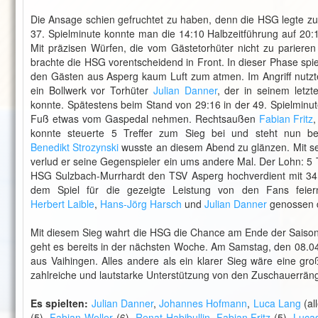
Die Ansage schien gefruchtet zu haben, denn die HSG legte zu B
37. Spielminute konnte man die 14:10 Halbzeitführung auf 20
Mit präzisen Würfen, die vom Gästetorhüter nicht zu parieren
brachte die HSG vorentscheidend in Front. In dieser Phase spi
den Gästen aus Asperg kaum Luft zum atmen. Im Angriff nutz
ein Bollwerk vor Torhüter
Julian Danner
, der in seinem letz
konnte. Spätestens beim Stand von 29:16 in der 49. Spielminu
Fuß etwas vom Gaspedal nehmen. Rechtsaußen
Fabian Fritz
,
konnte steuerte 5 Treffer zum Sieg bei und steht nun be
Benedikt Strozynski
wusste an diesem Abend zu glänzen. Mit s
verlud er seine Gegenspieler ein ums andere Mal. Der Lohn: 5 
HSG Sulzbach-Murrhardt den TSV Asperg hochverdient mit 34
dem Spiel für die gezeigte Leistung von den Fans feie
Herbert Laible
,
Hans-Jörg Harsch
und
Julian Danner
genossen d
Mit diesem Sieg wahrt die HSG die Chance am Ende der Saison 
geht es bereits in der nächsten Woche. Am Samstag, den 08.04
aus Vaihingen. Alles andere als ein klarer Sieg wäre eine gro
zahlreiche und lautstarke Unterstützung von den Zuschauerrän
Es spielten:
Julian Danner
,
Johannes Hofmann
,
Luca Lang
(al
(5),
Fabian Weller
(6),
Renat Habibullin
,
Fabian Fritz
(5),
Luca