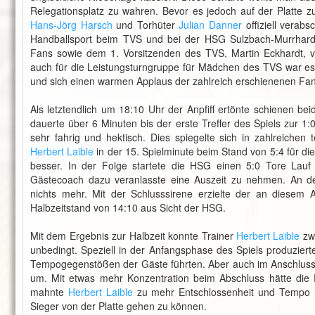
Relegationsplatz zu wahren. Bevor es jedoch auf der Platte 
Hans-Jörg Harsch
und Torhüter
Julian Danner
offiziell verabs
Handballsport beim TVS und bei der HSG Sulzbach-Murrhard
Fans sowie dem 1. Vorsitzenden des TVS, Martin Eckhardt, ve
auch für die Leistungsturngruppe für Mädchen des TVS war es s
und sich einen warmen Applaus der zahlreich erschienenen Fa
Als letztendlich um 18:10 Uhr der Anpfiff ertönte schienen b
dauerte über 6 Minuten bis der erste Treffer des Spiels zur 1
sehr fahrig und hektisch. Dies spiegelte sich in zahlreichen
Herbert Laible
in der 15. Spielminute beim Stand von 5:4 für d
besser. In der Folge startete die HSG einen 5:0 Tore Lauf
Gästecoach dazu veranlasste eine Auszeit zu nehmen. An der
nichts mehr. Mit der Schlusssirene erzielte der an diesem
Halbzeitstand von 14:10 aus Sicht der HSG.
Mit dem Ergebnis zur Halbzeit konnte Trainer
Herbert Laible
zwa
unbedingt. Speziell in der Anfangsphase des Spiels produzierte
Tempogegenstößen der Gäste führten. Aber auch im Anschluss
um. Mit etwas mehr Konzentration beim Abschluss hätte die 
mahnte
Herbert Laible
zu mehr Entschlossenheit und Tempo im
Sieger von der Platte gehen zu können.