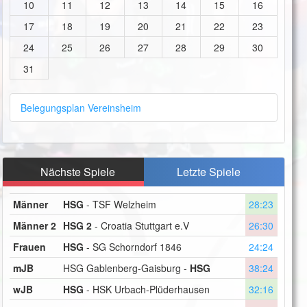
10
11
12
13
14
15
16
17
18
19
20
21
22
23
24
25
26
27
28
29
30
31
Belegungsplan Vereinsheim
Nächste Spiele
Letzte Spiele
Männer
HSG
- TSF Welzheim
28:23
Männer 2
HSG 2
- Croatia Stuttgart e.V
26:30
Frauen
HSG
- SG Schorndorf 1846
24:24
mJB
HSG Gablenberg-Gaisburg -
HSG
38:24
wJB
HSG
- HSK Urbach-Plüderhausen
32:16