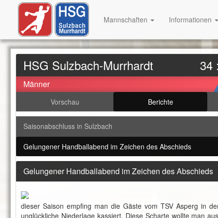
Mannschaften
Informationen
HSG Sulzbach-Murrhardt
34 
Männer
Vorschau
Berichte
Saisonabschluss in Sulzbach
Gelungener Handballabend im Zeichen des Abschieds
Gelungener Handballabend im Zeichen des Abschieds
dieser Saison empfing man die Gäste vom TSV Asperg in der 
unglückliche Niederlage kassiert. Diese Scharte wollte man a