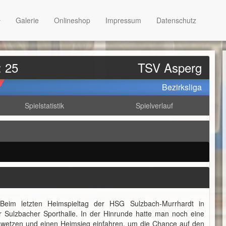
Galerie
Onlineshop
Impressum
Datenschutz
: 25
TSV Asperg
Bezirksliga
Spielstatistik
Spielverlauf
Beim letzten Heimspieltag der HSG Sulzbach-Murrhardt in
Sulzbacher Sporthalle. In der Hinrunde hatte man noch eine
uswetzen und einen Heimsieg einfahren, um die Chance auf den