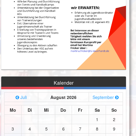
Kalender
Juli
August 2026
September
Mo
Di
Mi
Do
Fr
Sa
So
1
2
3
4
5
6
7
8
9