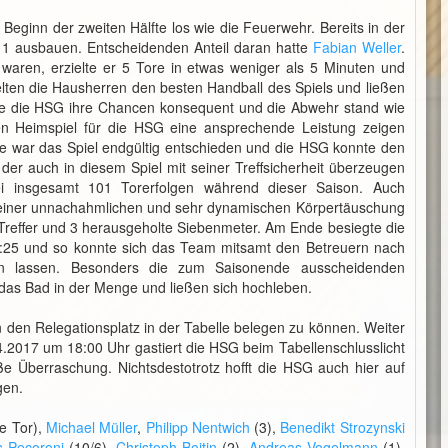
eginn der zweiten Hälfte los wie die Feuerwehr. Bereits in der
:11 ausbauen. Entscheidenden Anteil daran hatte
Fabian Weller
.
 waren, erzielte er 5 Tore in etwas weniger als 5 Minuten und
elten die Hausherren den besten Handball des Spiels und ließen
te die HSG ihre Chancen konsequent und die Abwehr stand wie
ten Heimspiel für die HSG eine ansprechende Leistung zeigen
te war das Spiel endgültig entschieden und die HSG konnte den
 der auch in diesem Spiel mit seiner Treffsicherheit überzeugen
i insgesamt 101 Torerfolgen während dieser Saison. Auch
einer unnachahmlichen und sehr dynamischen Körpertäuschung
Treffer und 3 herausgeholte Siebenmeter. Am Ende besiegte die
:25 und so konnte sich das Team mitsamt den Betreuern nach
rn lassen. Besonders die zum Saisonende ausscheidenden
as Bad in der Menge und ließen sich hochleben.
den Relegationsplatz in der Tabelle belegen zu können. Weiter
.2017 um 18:00 Uhr gastiert die HSG beim Tabellenschlusslicht
ße Überraschung. Nichtsdestotrotz hofft die HSG auch hier auf
gen.
le Tor),
Michael Müller
,
Philipp Nentwich
(3),
Benedikt Strozynski
s Pecoroni
(10/6),
Christoph Boitin
(2),
Andreas Vogelmann
(1),