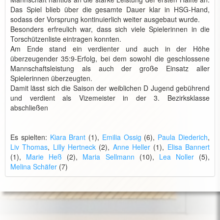
Das Spiel blieb über die gesamte Dauer klar in HSG-Hand,
sodass der Vorsprung kontinuierlich weiter ausgebaut wurde.
Besonders erfreulich war, dass sich viele Spielerinnen in die
Torschützenliste eintragen konnten.
Am Ende stand ein verdienter und auch in der Höhe
überzeugender 35:9-Erfolg, bei dem sowohl die geschlossene
Mannschaftsleistung als auch der große Einsatz aller
Spielerinnen überzeugten.
Damit lässt sich die Saison der weiblichen D Jugend gebührend
und verdient als Vizemeister in der 3. Bezirksklasse
abschließen
Es spielten:
Kiara Brant
(1),
Emilia Ossig
(6),
Paula Diederich
,
Liv Thomas
,
Lilly Hertneck
(2),
Anne Heller
(1),
Elisa Bannert
(1),
Marie Heß
(2),
Maria Sellmann
(10),
Lea Noller
(5),
Melina Schäfer
(7)