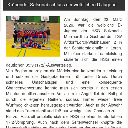
Krönender Saisonabschluss der weiblichen D Jugend
Am Sonntag, den 22. März
2026, war die weibliche D-
Jugend der HSG Sulzbach-
Murrhardt zu Gast bei der TSV
Alfdorf/Lorch/Waldhausen 2 in
der Schäfersfeldhalle in Lorch.
Mit einer starken Teamleistung
sicherte sich die HSG einen
deutlichen 35:9 (17:2)-Auswärtssieg.
Von Beginn an zeigten die Mädels eine konzentrierte Leistung
und setzten die Gastgeberinnen früh unter Druck. Durch
schnelles Umschaltspiel und eine konsequente
Chancenverwertung konnte man sich bereits in den ersten
Minuten deutlich absetzen. Vor allem im Angriff lief der Ball gut
durch die eigenen Reihen, sodass immer wieder freie
Wurfmöglichkeiten herausgespielt wurden. Auch in der Abwehr
stand das Team stabil und ließ nur wenige klare Chancen zu.
Bis zur Halbzeit erspielte sich die HSG so einen komfortablen
17:2-Vorsprung. Auch nach dem Seitenwechsel knüpfte die
Mannschaft nahtlos an die starke Leistung der ersten Hälfte an.