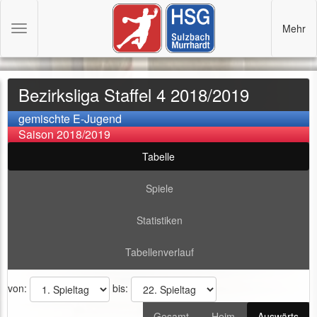
Mehr
Toggle
navigation
Bezirksliga Staffel 4 2018/2019
gemischte E-Jugend
Saison 2018/2019
Tabelle
Spiele
Statistiken
Tabellenverlauf
von:
bis:
Gesamt
Heim
Auswärts