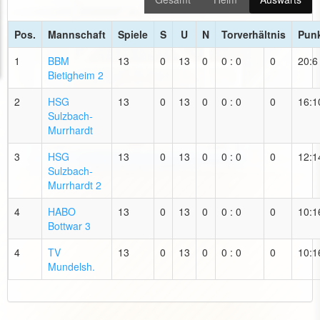
Pos.
Mannschaft
Spiele
S
U
N
Torverhältnis
Pun
1
BBM
13
0
13
0
0 : 0
0
20:6
Bietigheim 2
2
HSG
13
0
13
0
0 : 0
0
16:1
Sulzbach-
Murrhardt
3
HSG
13
0
13
0
0 : 0
0
12:1
Sulzbach-
Murrhardt 2
4
HABO
13
0
13
0
0 : 0
0
10:1
Bottwar 3
4
TV
13
0
13
0
0 : 0
0
10:1
Mundelsh.