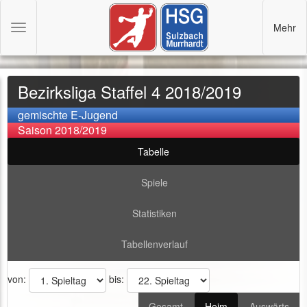
Mehr
Toggle
navigation
Bezirksliga Staffel 4 2018/2019
gemischte E-Jugend
Saison 2018/2019
Tabelle
Spiele
Statistiken
Tabellenverlauf
von:
bis:
Gesamt
Heim
Auswärts