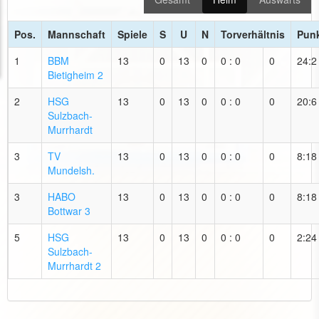
Pos.
Mannschaft
Spiele
S
U
N
Torverhältnis
Pun
1
BBM
13
0
13
0
0 : 0
0
24:2
Bietigheim 2
2
HSG
13
0
13
0
0 : 0
0
20:6
Sulzbach-
Murrhardt
3
TV
13
0
13
0
0 : 0
0
8:18
Mundelsh.
3
HABO
13
0
13
0
0 : 0
0
8:18
Bottwar 3
5
HSG
13
0
13
0
0 : 0
0
2:24
Sulzbach-
Murrhardt 2