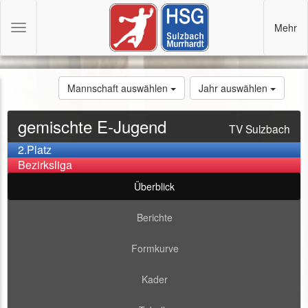
Mehr
Toggle
navigation
Mannschaft auswählen
Jahr auswählen
gemischte E-Jugend
TV Sulzbach
2.Platz
Bezirksliga
Überblick
Berichte
Formkurve
Kader