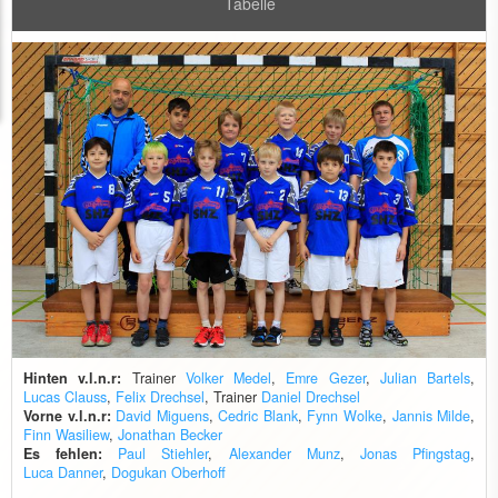
Tabelle
Hinten v.l.n.r:
Trainer
Volker Medel
,
Emre Gezer
,
Julian Bartels
,
Lucas Clauss
,
Felix Drechsel
, Trainer
Daniel Drechsel
Vorne v.l.n.r:
David Miguens
,
Cedric Blank
,
Fynn Wolke
,
Jannis Milde
,
Finn Wasiliew
,
Jonathan Becker
Es fehlen:
Paul Stiehler
,
Alexander Munz
,
Jonas Pfingstag
,
Luca Danner
,
Dogukan Oberhoff