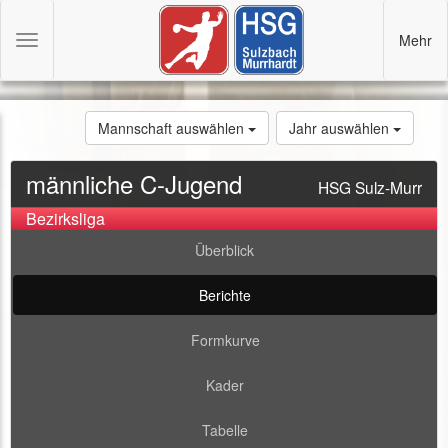
Mehr
Toggle
navigation
Mannschaft auswählen
Jahr auswählen
männliche C-Jugend
HSG Sulz-Murr
Bezirksliga
Überblick
Berichte
Formkurve
Kader
Tabelle